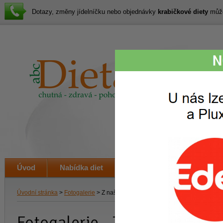
Dotazy, změny jídelníčku nebo objednávky
krabičkové diety
můžet
Lákav
svačin
i veče
Úvod
Nabídka diet
Jak to funguje
Ceník
Úvodní stránka
>
Fotogalerie
> Z našich akcí
Fotogalerie - Z našich akcí