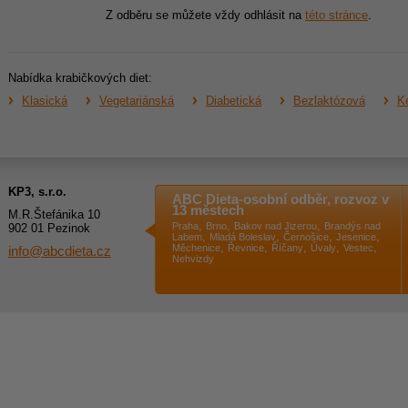
Z odběru se můžete vždy odhlásit na
této stránce
.
Nabídka krabičkových diet:
Klasická
Vegetariánská
Diabetická
Bezlaktózová
Ke
KP3, s.r.o.
ABC Dieta-osobní odběr, rozvoz v
13 městech
M.R.Štefánika 10
,
,
,
Praha
Brno
Bakov nad Jizerou
Brandýs nad
902 01 Pezinok
,
,
,
,
Labem
Mladá Boleslav
Černošice
Jesenice
,
,
,
,
,
Měchenice
Řevnice
Říčany
Úvaly
Vestec
info@abcdieta.cz
Nehvizdy