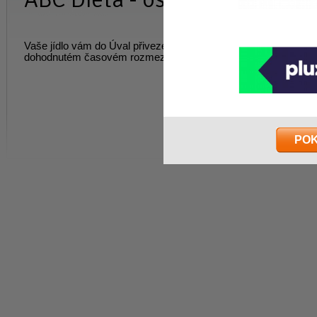
Vaše jídlo vám do Úval přivezeme na vámi určenou adresu v 
dohodnutém časovém rozmezí. Cena na dotaz
PO