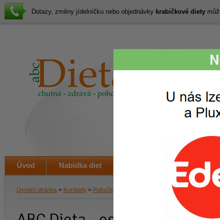
Dotazy, změny jídelníčku nebo objednávky
krabičkové diety
můžet
Lákav
svačin
i veče
Úvod
Nabídka diet
Jak to funguje
Ceník
Úvodní stránka
>
Kontakty
>
Pobočky
> Pobočky ABC diety
v Úvalech
ABC Dieta - osobní odběr, roz