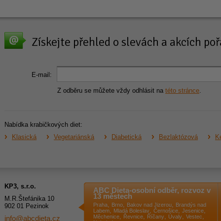
Získejte přehled o slevách a akcích p
E-mail:
Z odběru se můžete vždy odhlásit na
této stránce
.
Nabídka krabičkových diet:
Klasická
Vegetariánská
Diabetická
Bezlaktózová
Ke
KP3, s.r.o.
ABC Dieta-osobní odběr, rozvoz v
13 městech
M.R.Štefánika 10
,
,
,
Praha
Brno
Bakov nad Jizerou
Brandýs nad
902 01 Pezinok
,
,
,
,
Labem
Mladá Boleslav
Černošice
Jesenice
,
,
,
,
,
Měchenice
Řevnice
Říčany
Úvaly
Vestec
info@abcdieta.cz