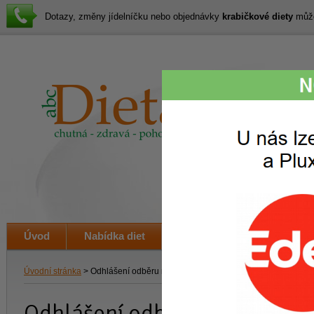
Dotazy, změny jídelníčku nebo objednávky
krabičkové diety
můžet
Lákav
svačin
i veče
Úvod
Nabídka diet
Jak to funguje
Ceník
Úvodní stránka
> Odhlášení odběru newsletteru
Odhlášení odběru newsletter