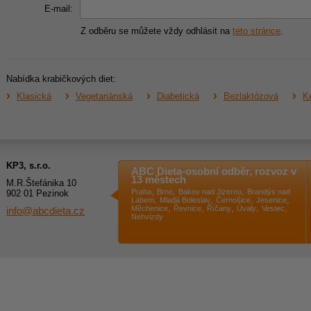
E-mail:
Z odběru se můžete vždy odhlásit na
této stránce
.
Nabídka krabičkových diet:
Klasická
Vegetariánská
Diabetická
Bezlaktózová
Ke
KP3, s.r.o.
ABC Dieta-osobní odběr, rozvoz v
13 městech
M.R.Štefánika 10
,
,
,
Praha
Brno
Bakov nad Jizerou
Brandýs nad
902 01 Pezinok
,
,
,
,
Labem
Mladá Boleslav
Černošice
Jesenice
,
,
,
,
,
Měchenice
Řevnice
Říčany
Úvaly
Vestec
info@abcdieta.cz
Nehvizdy