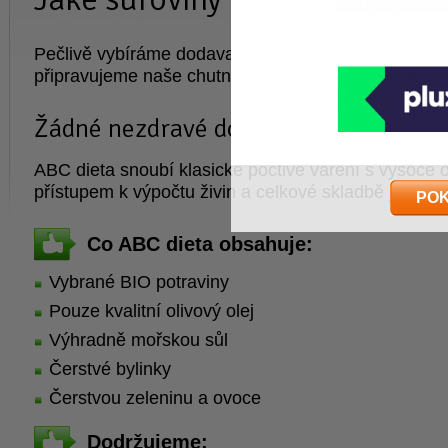
Pečlivě vybíráme dodavatele surovin, ze kterých o
připravujeme naše chutné pokrmy.
Žádné nezdravé doplňky a polotovary
ABC dieta snoubí klasické poctivé vaření s vysoce
přístupem k výpočtu živin a celkové skladbě jídelníč
PO
Co ABC dieta obsahuje:
Vybrané BIO potraviny
Pouze kvalitní olivový olej
Výhradně mořskou sůl
Čerstvé bylinky
Čerstvou zeleninu a ovoce
Dodržujeme: