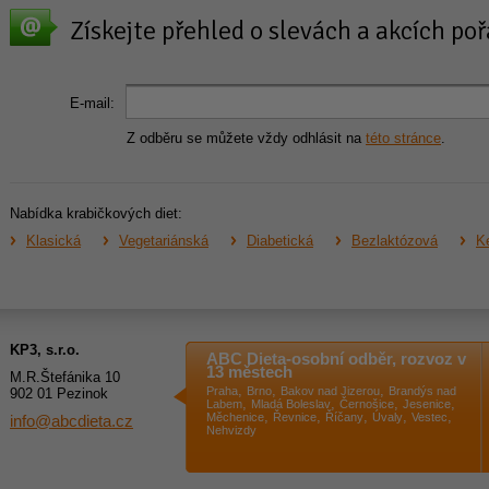
Získejte přehled o slevách a akcích p
E-mail:
Z odběru se můžete vždy odhlásit na
této stránce
.
Nabídka krabičkových diet:
Klasická
Vegetariánská
Diabetická
Bezlaktózová
Ke
KP3, s.r.o.
ABC Dieta-osobní odběr, rozvoz v
13 městech
M.R.Štefánika 10
,
,
,
Praha
Brno
Bakov nad Jizerou
Brandýs nad
902 01 Pezinok
,
,
,
,
Labem
Mladá Boleslav
Černošice
Jesenice
,
,
,
,
,
Měchenice
Řevnice
Říčany
Úvaly
Vestec
info@abcdieta.cz
Nehvizdy