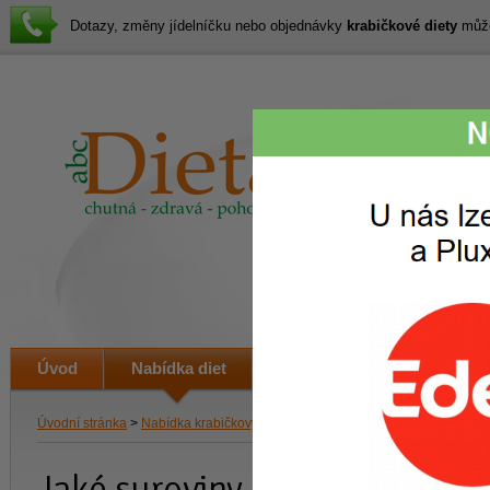
Dotazy, změny jídelníčku nebo objednávky
krabičkové diety
můžet
Lákav
svačin
i veče
Úvod
Nabídka diet
Jak to funguje
Ceník
Úvodní stránka
>
Nabídka krabičkových diet
> Jaké suroviny používáme
Jaké suroviny používáme