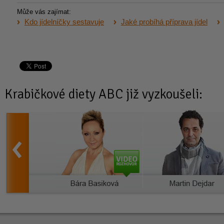
Může vás zajímat:
Kdo jídelníčky sestavuje
Jaké probíhá příprava jídel
Krabičkové diety
ABC již vyzkoušeli: